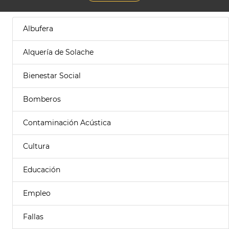
Albufera
Alquería de Solache
Bienestar Social
Bomberos
Contaminación Acústica
Cultura
Educación
Empleo
Fallas