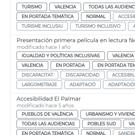
TURISMO
VALENCIA
TODAS LAS AUDIENC
EN PORTADA TEMÁTICA
NORMAL
ACCESI
TURISME INCLUSIU
TURISMO INCLUSIVO
Presentación primera película en lectura fá
modificado hace 1 año
IGUALDAD Y POLÍTICAS INCLUSIVAS
VALENCIA
VALENCIA
EN PORTADA
EN PORTADA TE
DISCAPACITAT
DISCAPACIDAD
ACCESIBIL
LARGOMETRAJE
ADAPTACIÓ
ADAPTACIÓ
Accesibilidad El Palmar
modificado hace 5 años
PUEBLOS DE VALÈNCIA
URBANISMO Y VIVIEN
TODAS LAS AUDIENCIAS
POBLES SUD
VA
EN PORTADA TEMÁTICA
NORMAL
SANDR