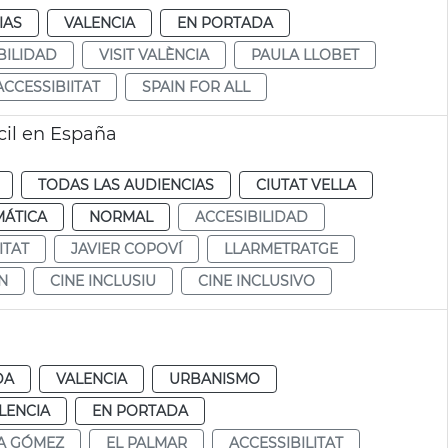
IAS
VALENCIA
EN PORTADA
BILIDAD
VISIT VALÈNCIA
PAULA LLOBET
ACCESSIBIITAT
SPAIN FOR ALL
cil en España
TODAS LAS AUDIENCIAS
CIUTAT VELLA
MÁTICA
NORMAL
ACCESIBILIDAD
ITAT
JAVIER COPOVÍ
LLARMETRATGE
N
CINE INCLUSIU
CINE INCLUSIVO
DA
VALENCIA
URBANISMO
LENCIA
EN PORTADA
A GÓMEZ
EL PALMAR
ACCESSIBILITAT