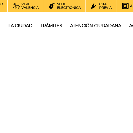
NO
VISIT
SEDE
CITA
A
VALENCIA
ELECTRÓNICA
PREVIA
O
LA CIUDAD
TRÁMITES
ATENCIÓN CIUDADANA
A