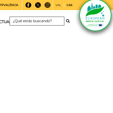
PPVALÈNCIA
VAL
CAS
CTUALIDAD