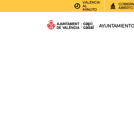
VALENCIA
GOBIER
AL
ABIERTO
MINUTO
AYUNTAMIENT