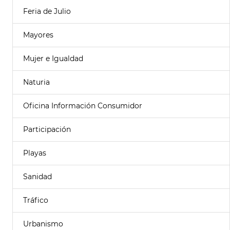
Feria de Julio
Mayores
Mujer e Igualdad
Naturia
Oficina Información Consumidor
Participación
Playas
Sanidad
Tráfico
Urbanismo