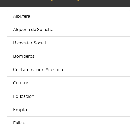
Albufera
Alquería de Solache
Bienestar Social
Bomberos
Contaminación Acústica
Cultura
Educación
Empleo
Fallas