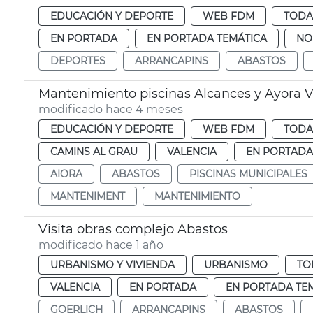
EDUCACIÓN Y DEPORTE
WEB FDM
TODA
EN PORTADA
EN PORTADA TEMÁTICA
NO
DEPORTES
ARRANCAPINS
ABASTOS
Mantenimiento piscinas Alcances y Ayora V
modificado hace 4 meses
EDUCACIÓN Y DEPORTE
WEB FDM
TODA
CAMINS AL GRAU
VALENCIA
EN PORTADA
AIORA
ABASTOS
PISCINAS MUNICIPALES
MANTENIMENT
MANTENIMIENTO
Visita obras complejo Abastos
modificado hace 1 año
URBANISMO Y VIVIENDA
URBANISMO
TO
VALENCIA
EN PORTADA
EN PORTADA TE
GOERLICH
ARRANCAPINS
ABASTOS