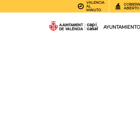
VALENCIA
GOBIER
AL
ABIERTO
MINUTO
AYUNTAMIENT