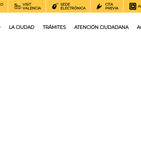
NO
VISIT
SEDE
CITA
A
VALENCIA
ELECTRÓNICA
PREVIA
O
LA CIUDAD
TRÁMITES
ATENCIÓN CIUDADANA
A