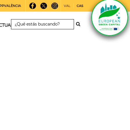
PPVALÈNCIA
VAL
CAS
CTUALIDAD