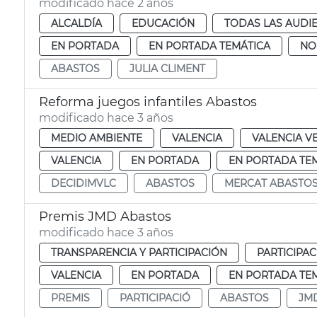
modificado hace 2 años
ALCALDÍA
EDUCACIÓN
TODAS LAS AUDI
EN PORTADA
EN PORTADA TEMÁTICA
NO
ABASTOS
JULIA CLIMENT
Reforma juegos infantiles Abastos
modificado hace 3 años
MEDIO AMBIENTE
VALENCIA
VALENCIA V
VALENCIA
EN PORTADA
EN PORTADA TE
DECIDIMVLC
ABASTOS
MERCAT ABASTO
Premis JMD Abastos
modificado hace 3 años
TRANSPARENCIA Y PARTICIPACIÓN
PARTICIPA
VALENCIA
EN PORTADA
EN PORTADA TE
PREMIS
PARTICIPACIÓ
ABASTOS
JM