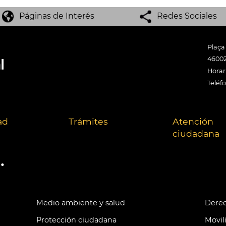
Páginas de Interés
Redes Sociales
Plaça
46002
Horari
Teléf
ad
Trámites
Atención
ciudadana
.
Medio ambiente y salud
Derec
Protección ciudadana
Movil