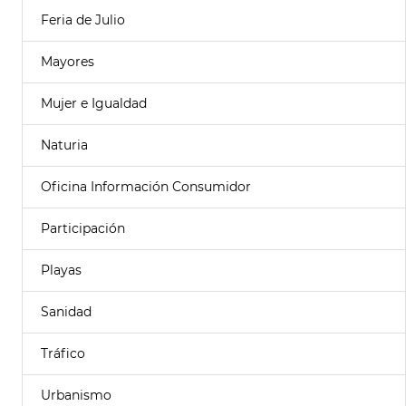
Feria de Julio
Mayores
Mujer e Igualdad
Naturia
Oficina Información Consumidor
Participación
Playas
Sanidad
Tráfico
Urbanismo