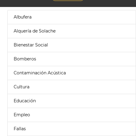
Albufera
Alquería de Solache
Bienestar Social
Bomberos
Contaminación Acústica
Cultura
Educación
Empleo
Fallas