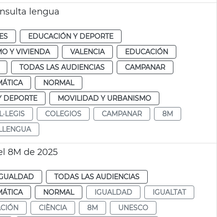
onsulta lengua
ES
EDUCACIÓN Y DEPORTE
O Y VIVIENDA
VALENCIA
EDUCACIÓN
TODAS LAS AUDIENCIAS
CAMPANAR
MÁTICA
NORMAL
Y DEPORTE
MOVILIDAD Y URBANISMO
L·LEGIS
COLEGIOS
CAMPANAR
8M
LLENGUA
 el 8M de 2025
IGUALDAD
TODAS LAS AUDIENCIAS
MÁTICA
NORMAL
IGUALDAD
IGUALTAT
CIÓN
CIÈNCIA
8M
UNESCO