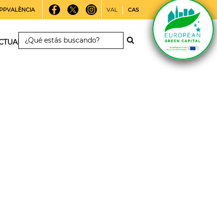
PPVALÈNCIA
VAL
CAS
CTUALIDAD