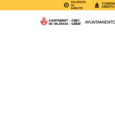
VALENCIA
GOBIER
AL
ABIERTO
MINUTO
AYUNTAMIENT