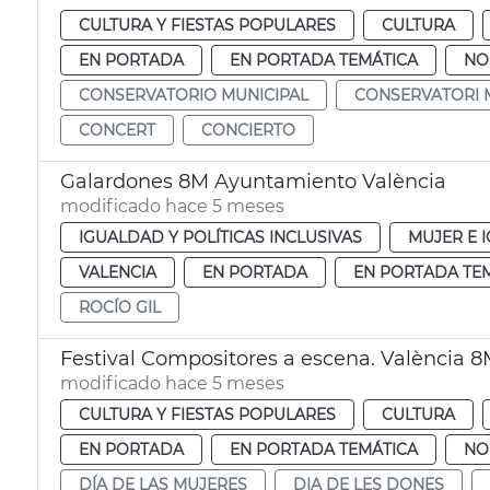
CULTURA Y FIESTAS POPULARES
CULTURA
EN PORTADA
EN PORTADA TEMÁTICA
NO
CONSERVATORIO MUNICIPAL
CONSERVATORI 
CONCERT
CONCIERTO
Galardones 8M Ayuntamiento València
modificado hace 5 meses
IGUALDAD Y POLÍTICAS INCLUSIVAS
MUJER E 
VALENCIA
EN PORTADA
EN PORTADA TE
ROCÍO GIL
Festival Compositores a escena. València 8
modificado hace 5 meses
CULTURA Y FIESTAS POPULARES
CULTURA
EN PORTADA
EN PORTADA TEMÁTICA
NO
DÍA DE LAS MUJERES
DIA DE LES DONES