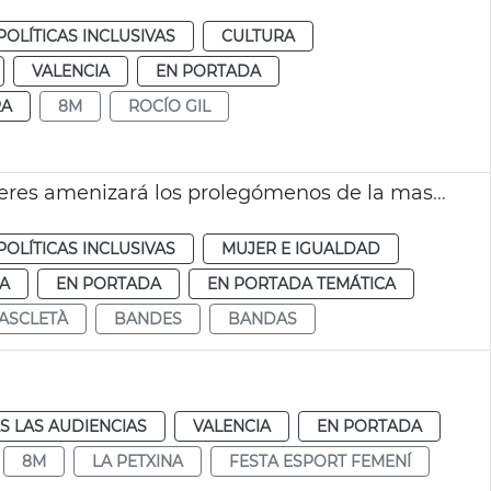
POLÍTICAS INCLUSIVAS
CULTURA
VALENCIA
EN PORTADA
RA
8M
ROCÍO GIL
Una agrupación musical integrada por mujeres amenizará los prolegómenos de la mascletà del 8M València
POLÍTICAS INCLUSIVAS
MUJER E IGUALDAD
IA
EN PORTADA
EN PORTADA TEMÁTICA
ASCLETÀ
BANDES
BANDAS
S LAS AUDIENCIAS
VALENCIA
EN PORTADA
8M
LA PETXINA
FESTA ESPORT FEMENÍ