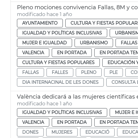
Pleno mociones convivencia Fallas, 8M y c
modificado hace 1 año
AYUNTAMIENTO
CULTURA Y FIESTAS POPULAR
IGUALDAD Y POLÍTICAS INCLUSIVAS
URBANISM
MUJER E IGUALDAD
URBANISMO
FALLAS
VALENCIA
EN PORTADA
EN PORTADA TE
CULTURA Y FIESTAS POPULARES
EDUCACIÓN 
FALLAS
FALLES
PLENO
PLE
CO
DIA INTERNACINAL DE LES DONES
CONSULTA 
València dedicará a las mujeres científicas
modificado hace 1 año
IGUALDAD Y POLÍTICAS INCLUSIVAS
MUJER E 
VALENCIA
EN PORTADA
EN PORTADA TE
DONES
MUJERES
EDUCACIÓ
EDUCA