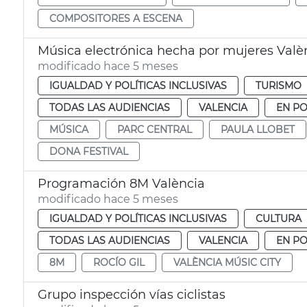
COMPOSITORES A ESCENA
Música electrónica hecha por mujeres Valè
modificado hace 5 meses
IGUALDAD Y POLÍTICAS INCLUSIVAS
TURISMO
TODAS LAS AUDIENCIAS
VALENCIA
EN P
MÚSICA
PARC CENTRAL
PAULA LLOBET
DONA FESTIVAL
Programación 8M València
modificado hace 5 meses
IGUALDAD Y POLÍTICAS INCLUSIVAS
CULTURA
TODAS LAS AUDIENCIAS
VALENCIA
EN P
8M
ROCÍO GIL
VALÈNCIA MÚSIC CITY
Grupo inspección vías ciclistas