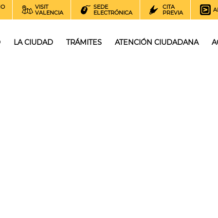
NO
VISIT
SEDE
CITA
A
VALENCIA
ELECTRÓNICA
PREVIA
O
LA CIUDAD
TRÁMITES
ATENCIÓN CIUDADANA
A