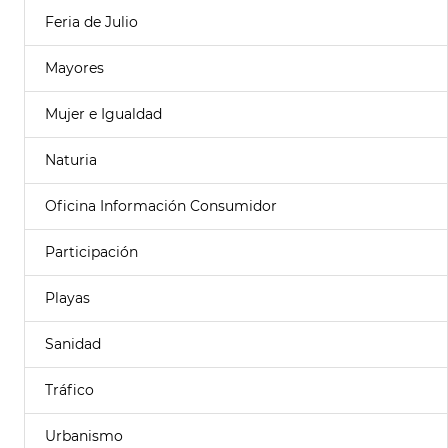
Feria de Julio
Mayores
Mujer e Igualdad
Naturia
Oficina Información Consumidor
Participación
Playas
Sanidad
Tráfico
Urbanismo