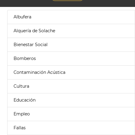
Albufera
Alquería de Solache
Bienestar Social
Bomberos
Contaminación Acústica
Cultura
Educación
Empleo
Fallas