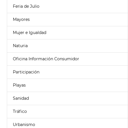
Feria de Julio
Mayores
Mujer e Igualdad
Naturia
Oficina Información Consumidor
Participación
Playas
Sanidad
Tráfico
Urbanismo