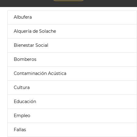
Albufera
Alquería de Solache
Bienestar Social
Bomberos
Contaminación Acústica
Cultura
Educación
Empleo
Fallas