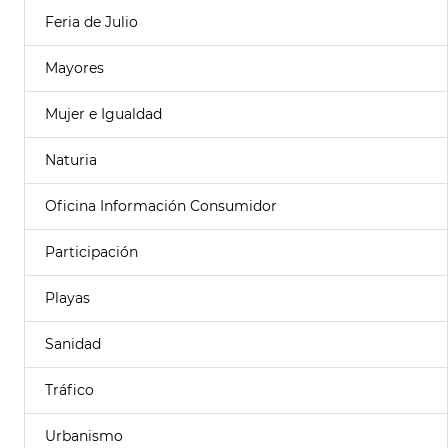
Feria de Julio
Mayores
Mujer e Igualdad
Naturia
Oficina Información Consumidor
Participación
Playas
Sanidad
Tráfico
Urbanismo