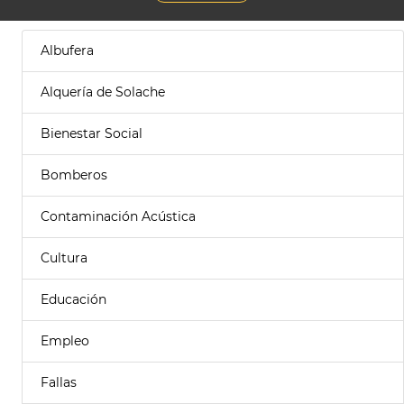
Albufera
Alquería de Solache
Bienestar Social
Bomberos
Contaminación Acústica
Cultura
Educación
Empleo
Fallas