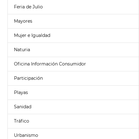
Feria de Julio
Mayores
Mujer e Igualdad
Naturia
Oficina Información Consumidor
Participación
Playas
Sanidad
Tráfico
Urbanismo