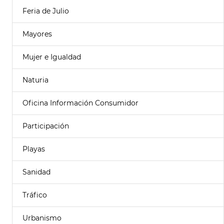
Feria de Julio
Mayores
Mujer e Igualdad
Naturia
Oficina Información Consumidor
Participación
Playas
Sanidad
Tráfico
Urbanismo