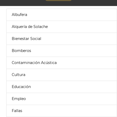
Albufera
Alquería de Solache
Bienestar Social
Bomberos
Contaminación Acústica
Cultura
Educación
Empleo
Fallas