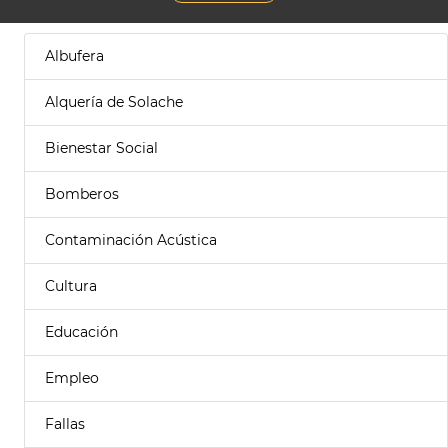
Albufera
Alquería de Solache
Bienestar Social
Bomberos
Contaminación Acústica
Cultura
Educación
Empleo
Fallas