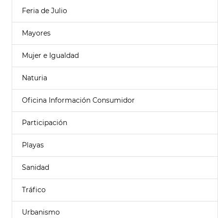
Feria de Julio
Mayores
Mujer e Igualdad
Naturia
Oficina Información Consumidor
Participación
Playas
Sanidad
Tráfico
Urbanismo