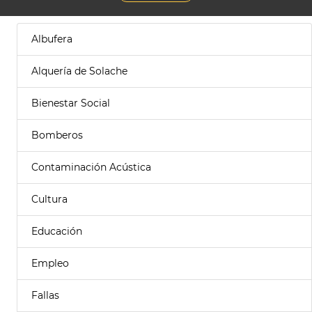
Albufera
Alquería de Solache
Bienestar Social
Bomberos
Contaminación Acústica
Cultura
Educación
Empleo
Fallas