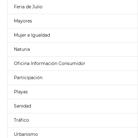
Feria de Julio
Mayores
Mujer e Igualdad
Naturia
Oficina Información Consumidor
Participación
Playas
Sanidad
Tráfico
Urbanismo