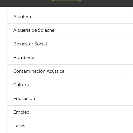
Albufera
Alquería de Solache
Bienestar Social
Bomberos
Contaminación Acústica
Cultura
Educación
Empleo
Fallas