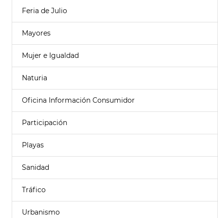
Feria de Julio
Mayores
Mujer e Igualdad
Naturia
Oficina Información Consumidor
Participación
Playas
Sanidad
Tráfico
Urbanismo