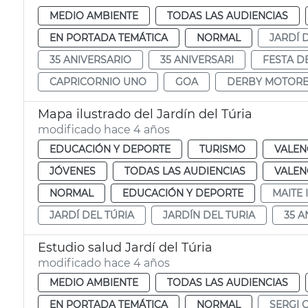
MEDIO AMBIENTE
TODAS LAS AUDIENCIAS
EN PORTADA TEMÁTICA
NORMAL
JARDÍ 
35 ANIVERSARIO
35 ANIVERSARI
FESTA DE
CAPRICORNIO UNO
GOA
DERBY MOTORE
Mapa ilustrado del Jardín del Túria
modificado hace 4 años
EDUCACIÓN Y DEPORTE
TURISMO
VALEN
JÓVENES
TODAS LAS AUDIENCIAS
VALEN
NORMAL
EDUCACIÓN Y DEPORTE
MAITE 
JARDÍ DEL TÚRIA
JARDÍN DEL TURIA
35 A
Estudio salud Jardí del Túria
modificado hace 4 años
MEDIO AMBIENTE
TODAS LAS AUDIENCIAS
EN PORTADA TEMÁTICA
NORMAL
SERGI 