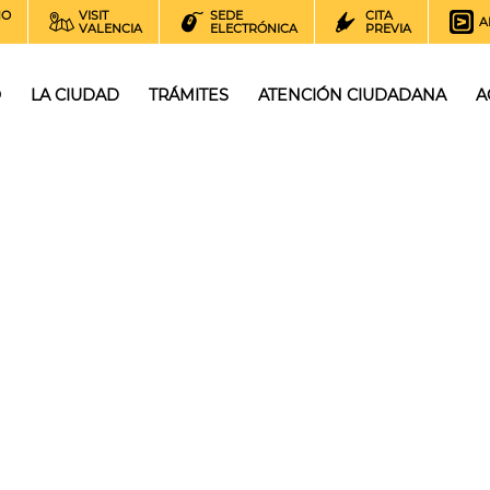
NO
VISIT
SEDE
CITA
A
VALENCIA
ELECTRÓNICA
PREVIA
O
LA CIUDAD
TRÁMITES
ATENCIÓN CIUDADANA
A