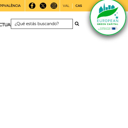
PPVALÈNCIA
VAL
CAS
CTUALIDAD