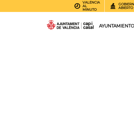
VALENCIA
GOBIER
AL
ABIERTO
MINUTO
AYUNTAMIENT