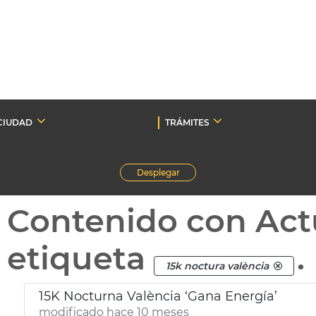
CIUDAD
TRÁMITES
Desplegar
Contenido con Act
etiqueta
.
15k noctura valència
15K Nocturna València ‘Gana Energía’
modificado hace 10 meses