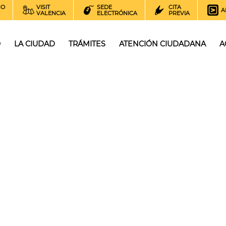
NO
VISIT
SEDE
CITA
A
VALENCIA
ELECTRÓNICA
PREVIA
O
LA CIUDAD
TRÁMITES
ATENCIÓN CIUDADANA
A