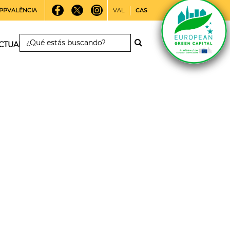
PPVALÈNCIA
VAL
CAS
CTUALIDAD