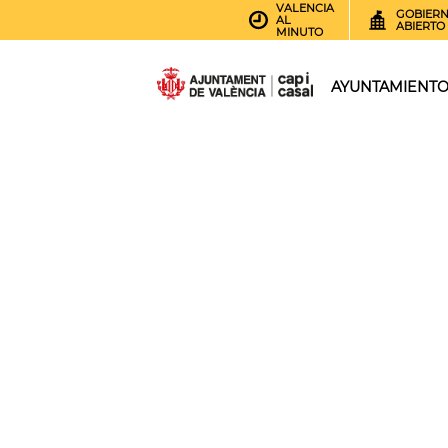
VALENCIA
GOBIER
AL
ABIERTO
MINUTO
AYUNTAMIENT