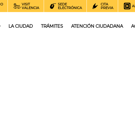
NO
VISIT
SEDE
CITA
A
VALENCIA
ELECTRÓNICA
PREVIA
O
LA CIUDAD
TRÁMITES
ATENCIÓN CIUDADANA
A