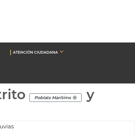
ATENCIÓN CIUDADANA
rito
y
Poblats Maritims
luvias