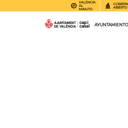
VALENCIA
GOBIER
AL
ABIERTO
MINUTO
AYUNTAMIENT