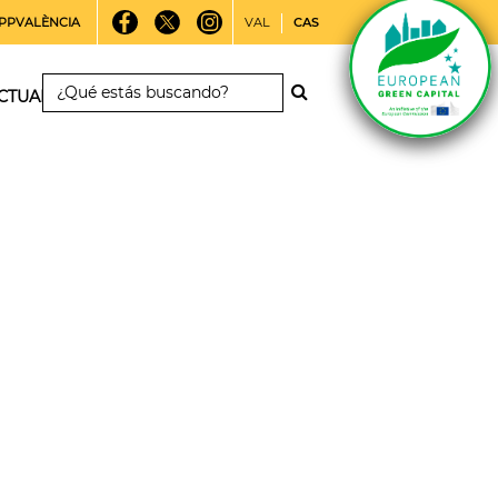
PPVALÈNCIA
VAL
CAS
CTUALIDAD