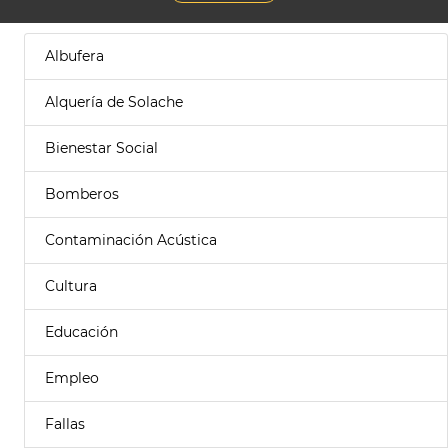
Albufera
Alquería de Solache
Bienestar Social
Bomberos
Contaminación Acústica
Cultura
Educación
Empleo
Fallas