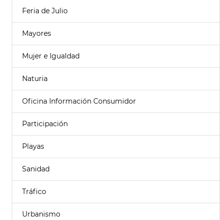
Feria de Julio
Mayores
Mujer e Igualdad
Naturia
Oficina Información Consumidor
Participación
Playas
Sanidad
Tráfico
Urbanismo