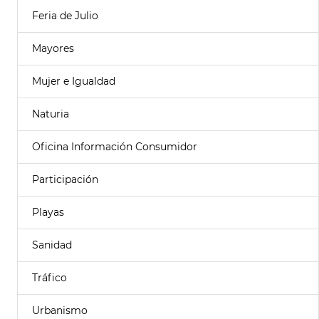
Feria de Julio
Mayores
Mujer e Igualdad
Naturia
Oficina Información Consumidor
Participación
Playas
Sanidad
Tráfico
Urbanismo