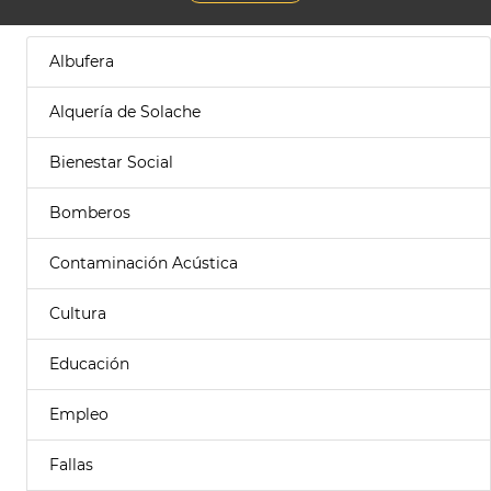
Albufera
Alquería de Solache
Bienestar Social
Bomberos
Contaminación Acústica
Cultura
Educación
Empleo
Fallas