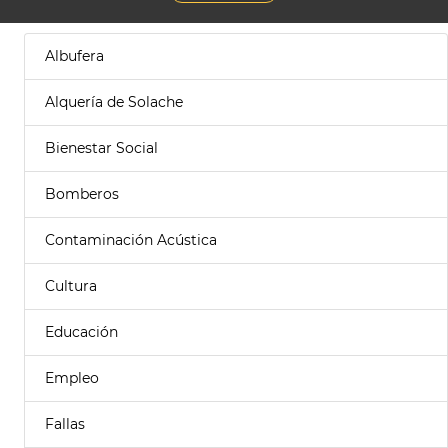
Albufera
Alquería de Solache
Bienestar Social
Bomberos
Contaminación Acústica
Cultura
Educación
Empleo
Fallas