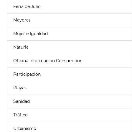
Feria de Julio
Mayores
Mujer e Igualdad
Naturia
Oficina Información Consumidor
Participación
Playas
Sanidad
Tráfico
Urbanismo