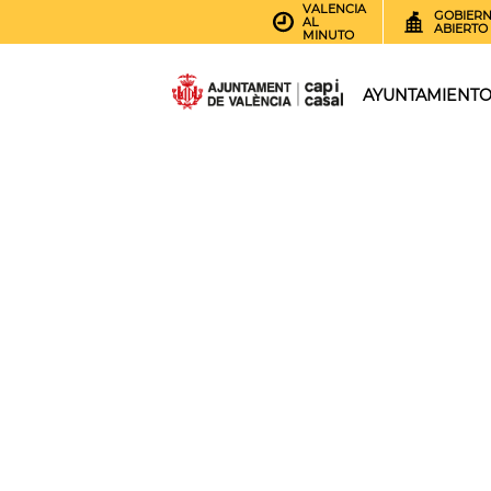
VALENCIA
GOBIER
AL
ABIERTO
MINUTO
AYUNTAMIENT