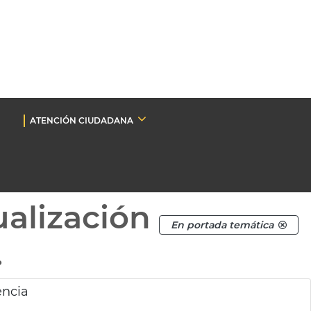
ATENCIÓN CIUDADANA
ualización
En portada temática
.
ència