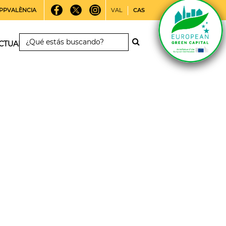
PPVALÈNCIA
VAL
CAS
CTUALIDAD