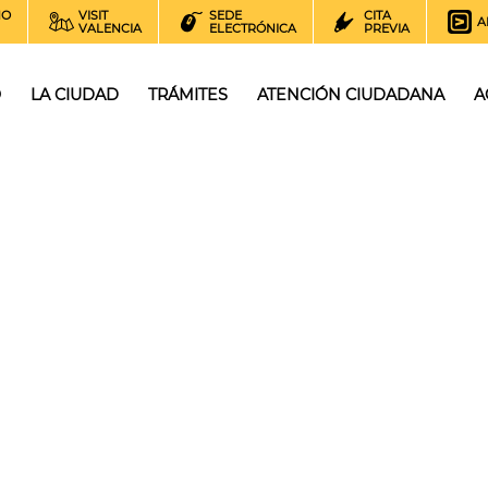
NO
VISIT
SEDE
CITA
A
VALENCIA
ELECTRÓNICA
PREVIA
O
LA CIUDAD
TRÁMITES
ATENCIÓN CIUDADANA
A