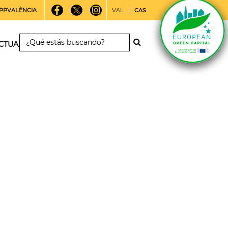
PPVALÈNCIA
VAL
CAS
CTUALIDAD