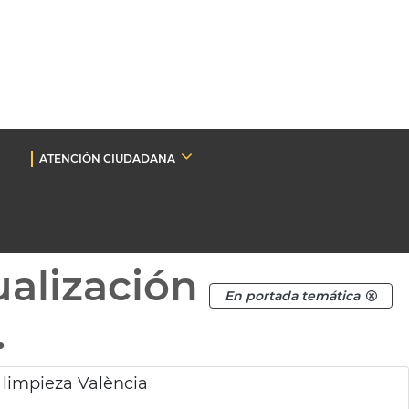
ATENCIÓN CIUDADANA
ualización
En portada temática
.
 limpieza València