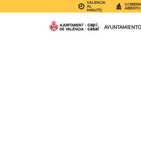
VALENCIA
GOBIER
AL
ABIERTO
MINUTO
AYUNTAMIENT