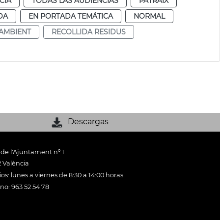
CIA
TODAS LAS AUDIENCIAS
PATRAIX
DA
EN PORTADA TEMÁTICA
NORMAL
AMBIENT
RECOLLIDA RESIDUS
Descargas
 de l'Ajuntament nº 1
 València
os: lunes a viernes de 8:30 a 14:00 horas
ono: 963 52 54 78