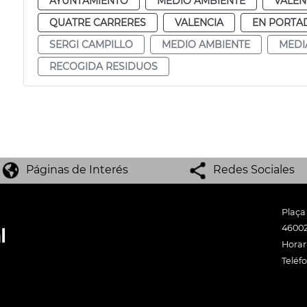
AYUNTAMIENTO
MEDIO AMBIENTE
VALEN
QUATRE CARRERES
VALENCIA
EN PORTA
SERGI CAMPILLO
MEDIO AMBIENTE
MEDI
RECOGIDA RESIDUOS
Páginas de Interés
Redes Sociales
Plaça
46002
Horari
Teléf