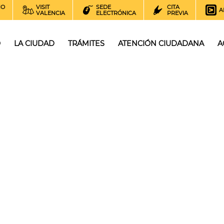
NO
VISIT
SEDE
CITA
A
VALENCIA
ELECTRÓNICA
PREVIA
O
LA CIUDAD
TRÁMITES
ATENCIÓN CIUDADANA
A