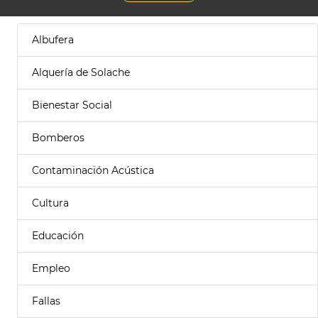
Albufera
Alquería de Solache
Bienestar Social
Bomberos
Contaminación Acústica
Cultura
Educación
Empleo
Fallas