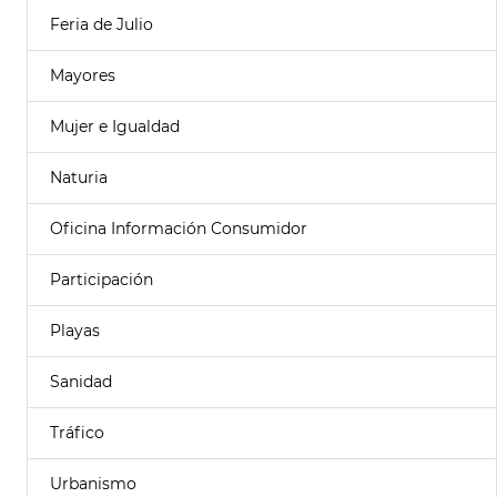
Feria de Julio
Mayores
Mujer e Igualdad
Naturia
Oficina Información Consumidor
Participación
Playas
Sanidad
Tráfico
Urbanismo