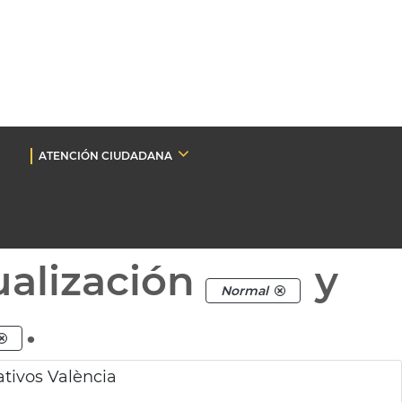
ATENCIÓN CIUDADANA
ualización
y
Normal
.
ativos València