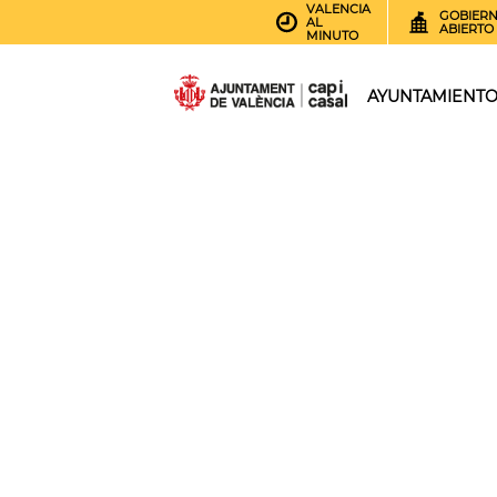
VALENCIA
GOBIER
AL
ABIERTO
MINUTO
AYUNTAMIENT