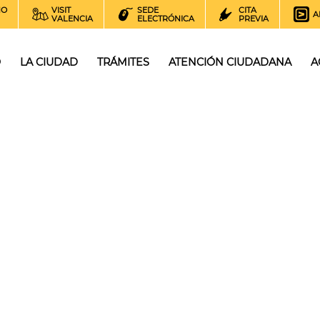
NO
VISIT
SEDE
CITA
A
VALENCIA
ELECTRÓNICA
PREVIA
O
LA CIUDAD
TRÁMITES
ATENCIÓN CIUDADANA
A