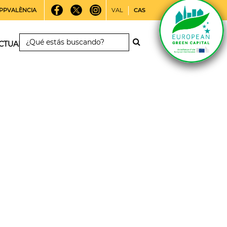
PPVALÈNCIA
VAL
CAS
CTUALIDAD