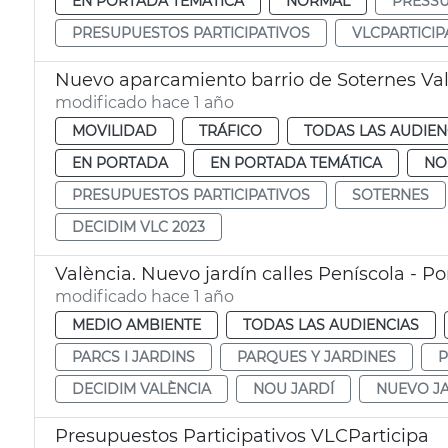
EN PORTADA TEMÁTICA
NORMAL
PRESSU
PRESUPUESTOS PARTICIPATIVOS
VLCPARTICIP
Nuevo aparcamiento barrio de Soternes Va
modificado hace 1 año
MOVILIDAD
TRÁFICO
TODAS LAS AUDIEN
EN PORTADA
EN PORTADA TEMÁTICA
NO
PRESUPUESTOS PARTICIPATIVOS
SOTERNES
DECIDIM VLC 2023
València. Nuevo jardín calles Peníscola - Por
modificado hace 1 año
MEDIO AMBIENTE
TODAS LAS AUDIENCIAS
PARCS I JARDINS
PARQUES Y JARDINES
P
DECIDIM VALÈNCIA
NOU JARDÍ
NUEVO J
Presupuestos Participativos VLCParticipa