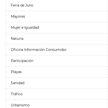
Feria de Julio
Mayores
Mujer e Igualdad
Naturia
Oficina Información Consumidor
Participación
Playas
Sanidad
Tráfico
Urbanismo