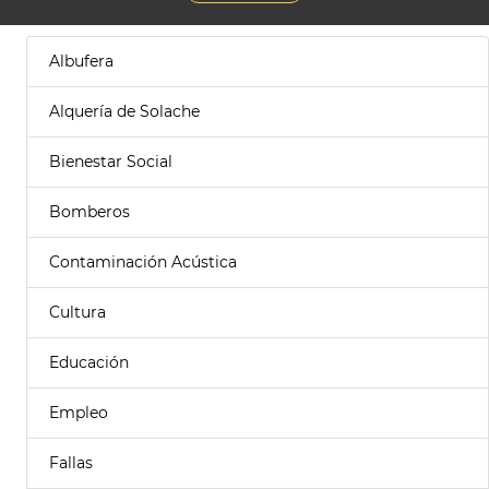
Albufera
Alquería de Solache
Bienestar Social
Bomberos
Contaminación Acústica
Cultura
Educación
Empleo
Fallas