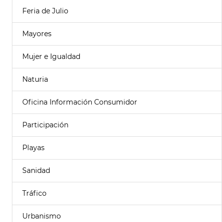
Feria de Julio
Mayores
Mujer e Igualdad
Naturia
Oficina Información Consumidor
Participación
Playas
Sanidad
Tráfico
Urbanismo