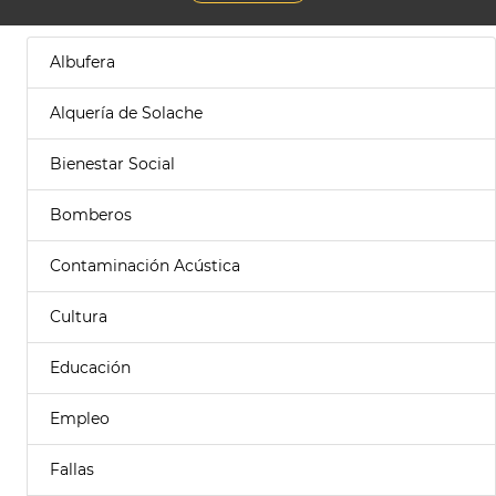
Albufera
Alquería de Solache
Bienestar Social
Bomberos
Contaminación Acústica
Cultura
Educación
Empleo
Fallas