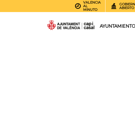
VALENCIA
GOBIER
AL
ABIERTO
MINUTO
AYUNTAMIENT