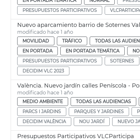
EN PORTADA TEMÁTICA
NORMAL
PRESSU
PRESUPUESTOS PARTICIPATIVOS
VLCPARTICIP
Nuevo aparcamiento barrio de Soternes Va
modificado hace 1 año
MOVILIDAD
TRÁFICO
TODAS LAS AUDIEN
EN PORTADA
EN PORTADA TEMÁTICA
NO
PRESUPUESTOS PARTICIPATIVOS
SOTERNES
DECIDIM VLC 2023
València. Nuevo jardín calles Peníscola - Por
modificado hace 1 año
MEDIO AMBIENTE
TODAS LAS AUDIENCIAS
PARCS I JARDINS
PARQUES Y JARDINES
P
DECIDIM VALÈNCIA
NOU JARDÍ
NUEVO J
Presupuestos Participativos VLCParticipa