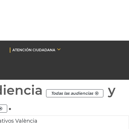
ATENCIÓN CIUDADANA
diencia
y
Todas las audiencias
.
ativos València