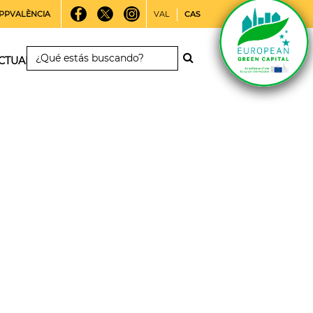
PPVALÈNCIA
VAL
CAS
CTUALIDAD