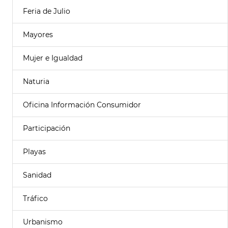
Feria de Julio
Mayores
Mujer e Igualdad
Naturia
Oficina Información Consumidor
Participación
Playas
Sanidad
Tráfico
Urbanismo