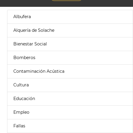
Albufera
Alquería de Solache
Bienestar Social
Bomberos
Contaminación Acústica
Cultura
Educación
Empleo
Fallas