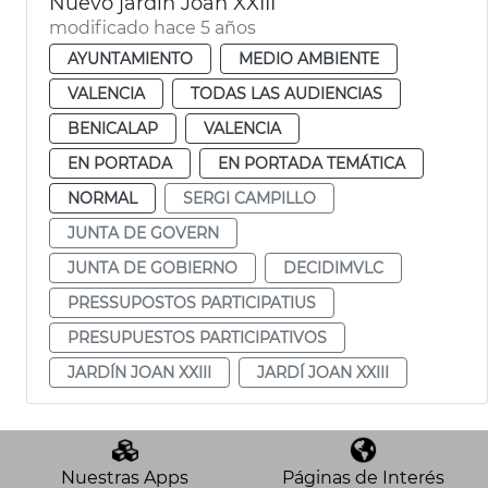
Nuevo jardín Joan XXIII
modificado hace 5 años
AYUNTAMIENTO
MEDIO AMBIENTE
VALENCIA
TODAS LAS AUDIENCIAS
BENICALAP
VALENCIA
EN PORTADA
EN PORTADA TEMÁTICA
NORMAL
SERGI CAMPILLO
JUNTA DE GOVERN
JUNTA DE GOBIERNO
DECIDIMVLC
PRESSUPOSTOS PARTICIPATIUS
PRESUPUESTOS PARTICIPATIVOS
JARDÍN JOAN XXIII
JARDÍ JOAN XXIII
Nuestras Apps
Páginas de Interés