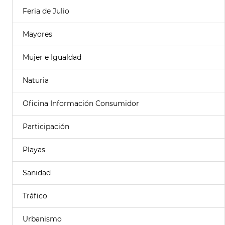
Feria de Julio
Mayores
Mujer e Igualdad
Naturia
Oficina Información Consumidor
Participación
Playas
Sanidad
Tráfico
Urbanismo