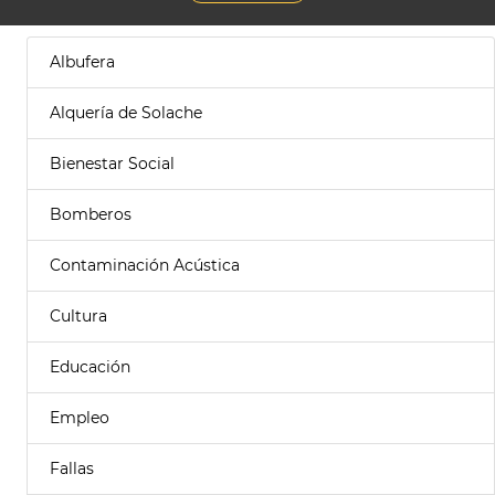
Albufera
Alquería de Solache
Bienestar Social
Bomberos
Contaminación Acústica
Cultura
Educación
Empleo
Fallas