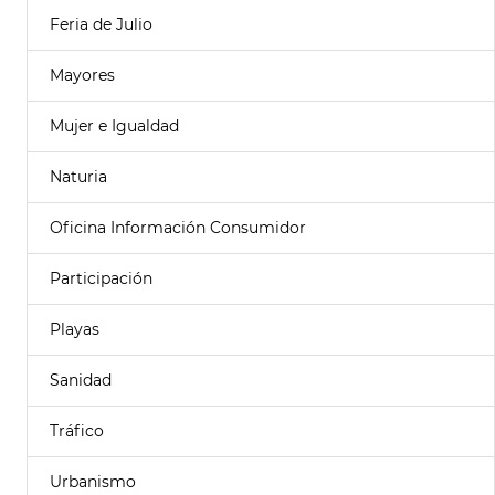
Feria de Julio
Mayores
Mujer e Igualdad
Naturia
Oficina Información Consumidor
Participación
Playas
Sanidad
Tráfico
Urbanismo