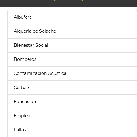
Albufera
Alquería de Solache
Bienestar Social
Bomberos
Contaminación Acústica
Cultura
Educación
Empleo
Fallas