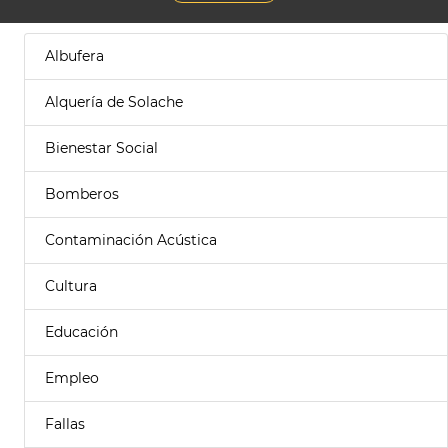
Albufera
Alquería de Solache
Bienestar Social
Bomberos
Contaminación Acústica
Cultura
Educación
Empleo
Fallas