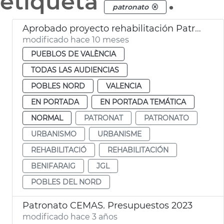
etiqueta
.
patronato
Aprobado proyecto rehabilitación Patronato Benifaraig
modificado hace 10 meses
PUEBLOS DE VALÈNCIA
TODAS LAS AUDIENCIAS
POBLES NORD
VALENCIA
EN PORTADA
EN PORTADA TEMÁTICA
NORMAL
PATRONAT
PATRONATO
URBANISMO
URBANISME
REHABILITACIÓ
REHABILITACIÓN
BENIFARAIG
JGL
POBLES DEL NORD
Patronato CEMAS. Presupuestos 2023
modificado hace 3 años