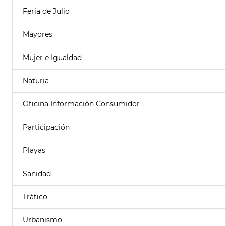
Feria de Julio
Mayores
Mujer e Igualdad
Naturia
Oficina Información Consumidor
Participación
Playas
Sanidad
Tráfico
Urbanismo