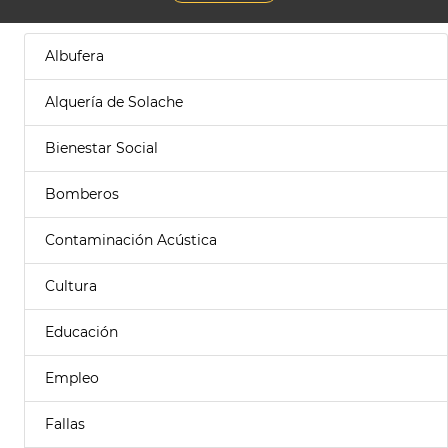
Albufera
Alquería de Solache
Bienestar Social
Bomberos
Contaminación Acústica
Cultura
Educación
Empleo
Fallas