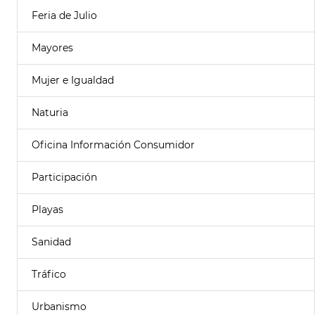
Feria de Julio
Mayores
Mujer e Igualdad
Naturia
Oficina Información Consumidor
Participación
Playas
Sanidad
Tráfico
Urbanismo