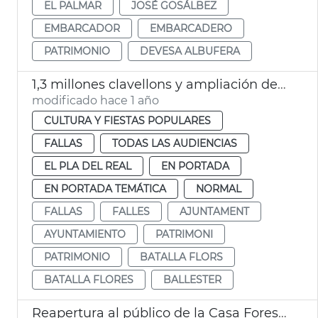
EL PALMAR
JOSÉ GOSÁLBEZ
EMBARCADOR
EMBARCADERO
PATRIMONIO
DEVESA ALBUFERA
1,3 millones clavellons y ampliación decoración tribuna autoridades Batalla Flores
modificado hace 1 año
CULTURA Y FIESTAS POPULARES
FALLAS
TODAS LAS AUDIENCIAS
EL PLA DEL REAL
EN PORTADA
EN PORTADA TEMÁTICA
NORMAL
FALLAS
FALLES
AJUNTAMENT
AYUNTAMIENTO
PATRIMONI
PATRIMONIO
BATALLA FLORS
BATALLA FLORES
BALLESTER
Reapertura al público de la Casa Forestal de la Devesa