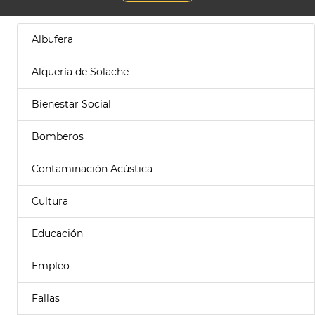
Albufera
Alquería de Solache
Bienestar Social
Bomberos
Contaminación Acústica
Cultura
Educación
Empleo
Fallas