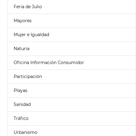
Feria de Julio
Mayores
Mujer e Igualdad
Naturia
Oficina Información Consumidor
Participación
Playas
Sanidad
Tráfico
Urbanismo