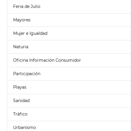
Feria de Julio
Mayores
Mujer e Igualdad
Naturia
Oficina Información Consumidor
Participación
Playas
Sanidad
Tráfico
Urbanismo