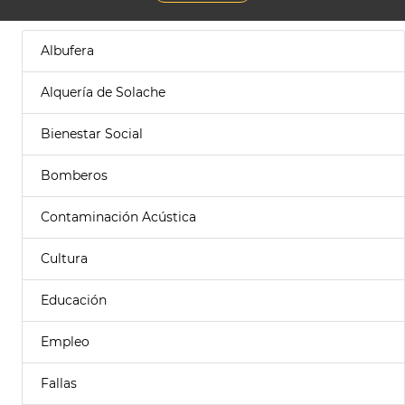
Albufera
Alquería de Solache
Bienestar Social
Bomberos
Contaminación Acústica
Cultura
Educación
Empleo
Fallas