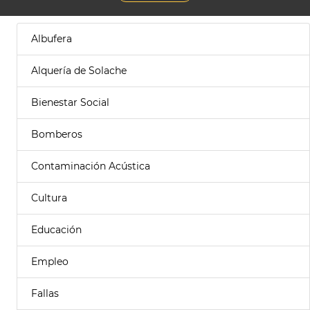
Albufera
Alquería de Solache
Bienestar Social
Bomberos
Contaminación Acústica
Cultura
Educación
Empleo
Fallas