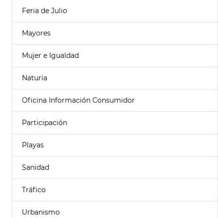
Feria de Julio
Mayores
Mujer e Igualdad
Naturia
Oficina Información Consumidor
Participación
Playas
Sanidad
Tráfico
Urbanismo