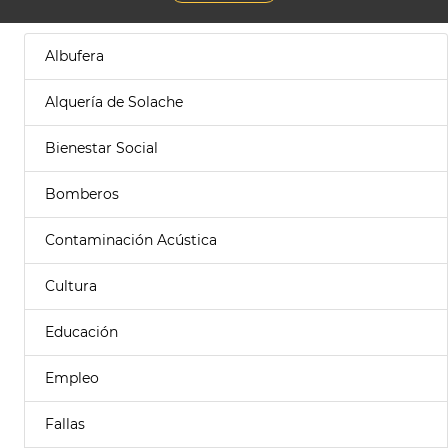
Albufera
Alquería de Solache
Bienestar Social
Bomberos
Contaminación Acústica
Cultura
Educación
Empleo
Fallas