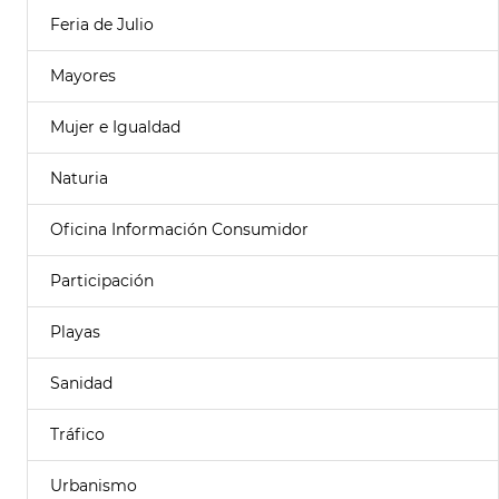
Feria de Julio
Mayores
Mujer e Igualdad
Naturia
Oficina Información Consumidor
Participación
Playas
Sanidad
Tráfico
Urbanismo