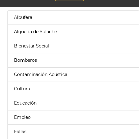
Albufera
Alquería de Solache
Bienestar Social
Bomberos
Contaminación Acústica
Cultura
Educación
Empleo
Fallas