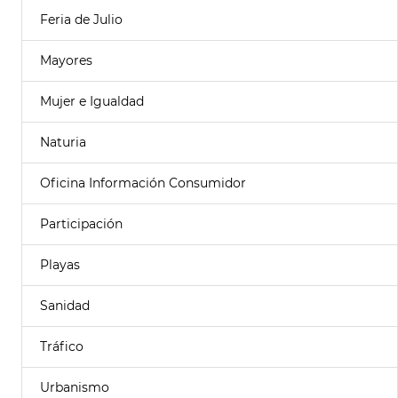
Feria de Julio
Mayores
Mujer e Igualdad
Naturia
Oficina Información Consumidor
Participación
Playas
Sanidad
Tráfico
Urbanismo