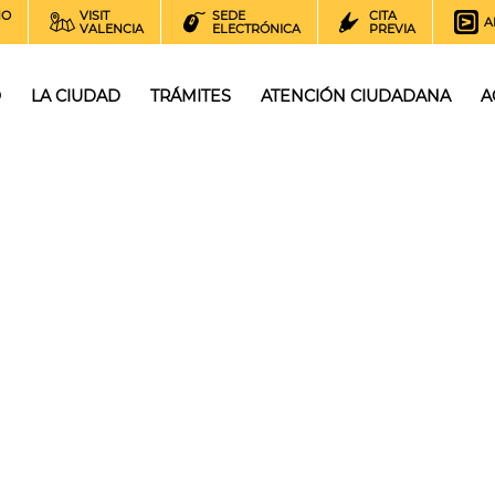
NO
VISIT
SEDE
CITA
A
VALENCIA
ELECTRÓNICA
PREVIA
O
LA CIUDAD
TRÁMITES
ATENCIÓN CIUDADANA
A