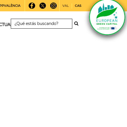
PPVALÈNCIA
VAL
CAS
CTUALIDAD