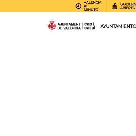
VALENCIA
GOBIER
AL
ABIERTO
MINUTO
AYUNTAMIENT