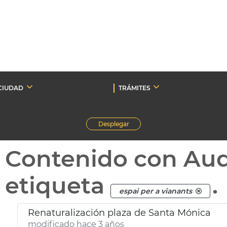
CIUDAD
TRÁMITES
Desplegar
Contenido con Au
etiqueta
.
espai per a vianants
Renaturalización plaza de Santa Mónica
modificado hace 3 años