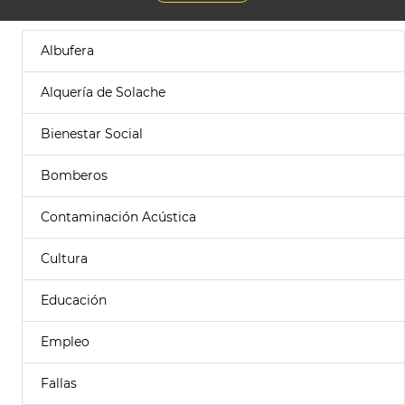
Albufera
Alquería de Solache
Bienestar Social
Bomberos
Contaminación Acústica
Cultura
Educación
Empleo
Fallas