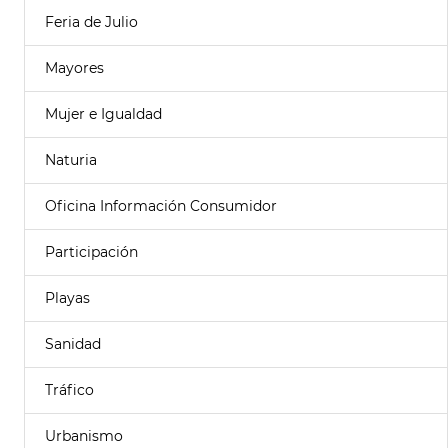
Feria de Julio
Mayores
Mujer e Igualdad
Naturia
Oficina Información Consumidor
Participación
Playas
Sanidad
Tráfico
Urbanismo