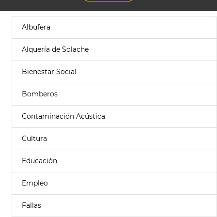
Albufera
Alquería de Solache
Bienestar Social
Bomberos
Contaminación Acústica
Cultura
Educación
Empleo
Fallas