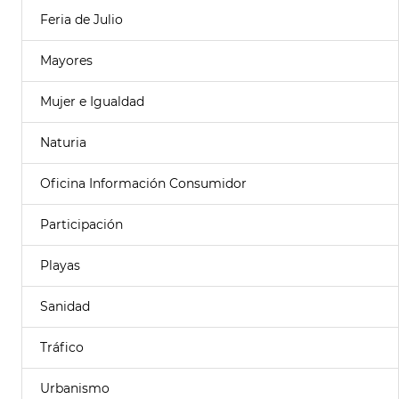
Feria de Julio
Mayores
Mujer e Igualdad
Naturia
Oficina Información Consumidor
Participación
Playas
Sanidad
Tráfico
Urbanismo