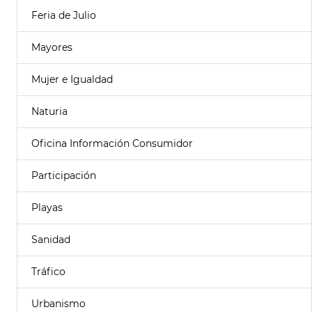
Feria de Julio
Mayores
Mujer e Igualdad
Naturia
Oficina Información Consumidor
Participación
Playas
Sanidad
Tráfico
Urbanismo