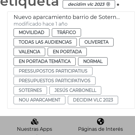
etiqueta
.
decidim vlc 2023
Nuevo aparcamiento barrio de Soternes València
modificado hace 1 año
MOVILIDAD
TRÁFICO
TODAS LAS AUDIENCIAS
OLIVERETA
VALENCIA
EN PORTADA
EN PORTADA TEMÁTICA
NORMAL
PRESSUPOSTOS PARTICIPATIUS
PRESUPUESTOS PARTICIPATIVOS
SOTERNES
JESÚS CARBONELL
NOU APARCAMENT
DECIDIM VLC 2023
Nuestras Apps
Páginas de Interés