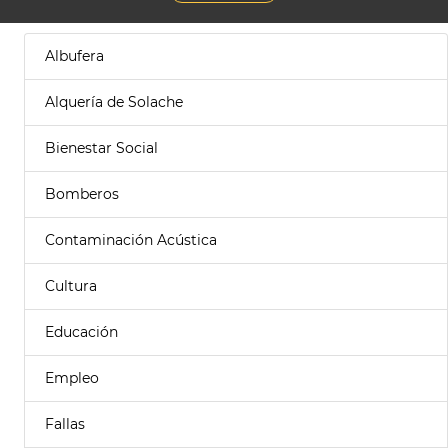
Albufera
Alquería de Solache
Bienestar Social
Bomberos
Contaminación Acústica
Cultura
Educación
Empleo
Fallas