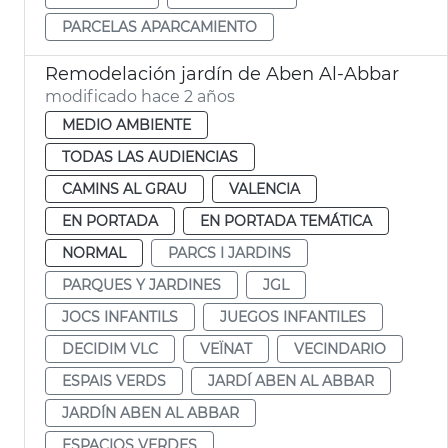
PARCELAS APARCAMIENTO
Remodelación jardín de Aben Al-Abbar
modificado hace 2 años
MEDIO AMBIENTE
TODAS LAS AUDIENCIAS
CAMINS AL GRAU
VALENCIA
EN PORTADA
EN PORTADA TEMÁTICA
NORMAL
PARCS I JARDINS
PARQUES Y JARDINES
JGL
JOCS INFANTILS
JUEGOS INFANTILES
DECIDIM VLC
VEÏNAT
VECINDARIO
ESPAIS VERDS
JARDÍ ABEN AL ABBAR
JARDÍN ABEN AL ABBAR
ESPACIOS VERDES