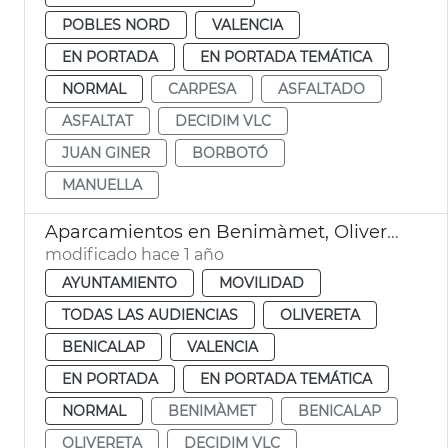
POBLES NORD
VALENCIA
EN PORTADA
EN PORTADA TEMÁTICA
NORMAL
CARPESA
ASFALTADO
ASFALTAT
DECIDIM VLC
JUAN GINER
BORBOTÓ
MANUELLA
Aparcamientos en Benimàmet, Olivereta y Benicalap
modificado hace 1 año
AYUNTAMIENTO
MOVILIDAD
TODAS LAS AUDIENCIAS
OLIVERETA
BENICALAP
VALENCIA
EN PORTADA
EN PORTADA TEMÁTICA
NORMAL
BENIMÀMET
BENICALAP
OLIVERETA
DECIDIM VLC