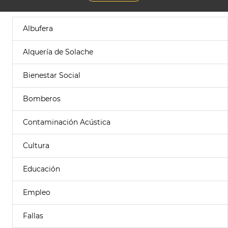
Albufera
Alquería de Solache
Bienestar Social
Bomberos
Contaminación Acústica
Cultura
Educación
Empleo
Fallas