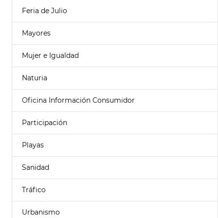
Feria de Julio
Mayores
Mujer e Igualdad
Naturia
Oficina Información Consumidor
Participación
Playas
Sanidad
Tráfico
Urbanismo