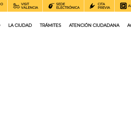
NO
VISIT
SEDE
CITA
A
VALENCIA
ELECTRÓNICA
PREVIA
O
LA CIUDAD
TRÁMITES
ATENCIÓN CIUDADANA
A