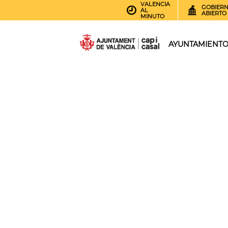
VALENCIA
GOBIER
AL
ABIERTO
MINUTO
AYUNTAMIENT