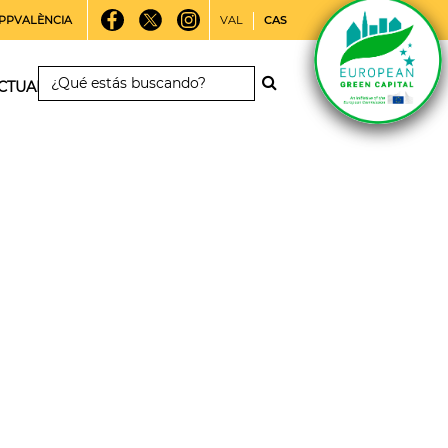
PPVALÈNCIA
VAL
CAS
CTUALIDAD