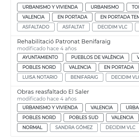
URBANISMO Y VIVIENDA
URBANISMO
TO
VALENCIA
EN PORTADA
EN PORTADA TE
ASFALTADO
ASFALTAT
DECIDIM VLC
Rehabilitació Patronat Benifaraig
modificado hace 4 años
AYUNTAMIENTO
PUEBLOS DE VALÈNCIA
POBLES NORD
VALENCIA
EN PORTADA
LUISA NOTARIO
BENIFARAIG
DECIDIM VL
Obras reasfaltado El Saler
modificado hace 4 años
URBANISMO Y VIVIENDA
VALENCIA
URBA
POBLES NORD
POBLES SUD
VALENCIA
NORMAL
SANDRA GÓMEZ
DECIDIM VLC