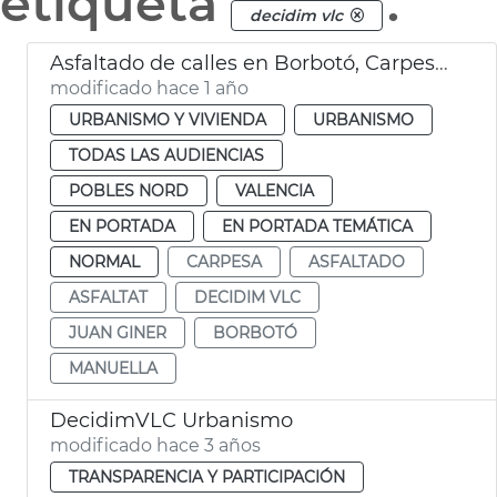
etiqueta
.
decidim vlc
Asfaltado de calles en Borbotó, Carpesa y Mauella
modificado hace 1 año
URBANISMO Y VIVIENDA
URBANISMO
TODAS LAS AUDIENCIAS
POBLES NORD
VALENCIA
EN PORTADA
EN PORTADA TEMÁTICA
NORMAL
CARPESA
ASFALTADO
ASFALTAT
DECIDIM VLC
JUAN GINER
BORBOTÓ
MANUELLA
DecidimVLC Urbanismo
modificado hace 3 años
TRANSPARENCIA Y PARTICIPACIÓN