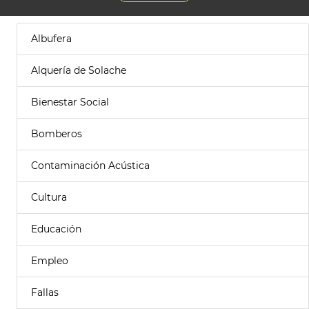
Albufera
Alquería de Solache
Bienestar Social
Bomberos
Contaminación Acústica
Cultura
Educación
Empleo
Fallas