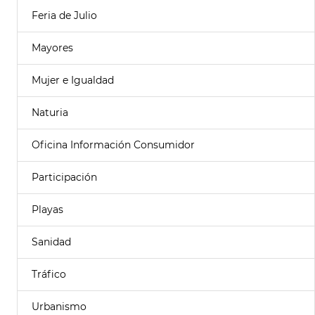
Feria de Julio
Mayores
Mujer e Igualdad
Naturia
Oficina Información Consumidor
Participación
Playas
Sanidad
Tráfico
Urbanismo