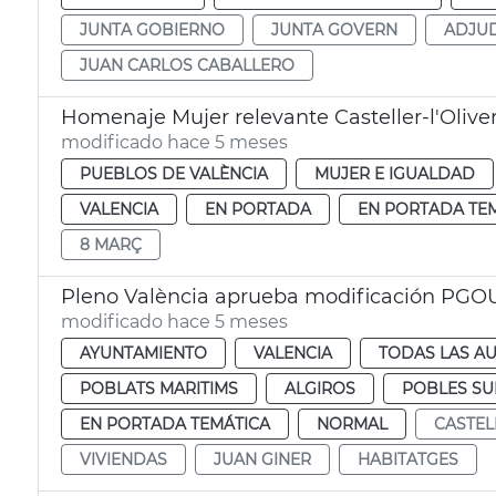
JUNTA GOBIERNO
JUNTA GOVERN
ADJUD
JUAN CARLOS CABALLERO
Homenaje Mujer relevante Casteller-l'Oliver
modificado hace 5 meses
PUEBLOS DE VALÈNCIA
MUJER E IGUALDAD
VALENCIA
EN PORTADA
EN PORTADA TE
8 MARÇ
Pleno València aprueba modificación PGOU
modificado hace 5 meses
AYUNTAMIENTO
VALENCIA
TODAS LAS AU
POBLATS MARITIMS
ALGIROS
POBLES S
EN PORTADA TEMÁTICA
NORMAL
CASTEL
VIVIENDAS
JUAN GINER
HABITATGES