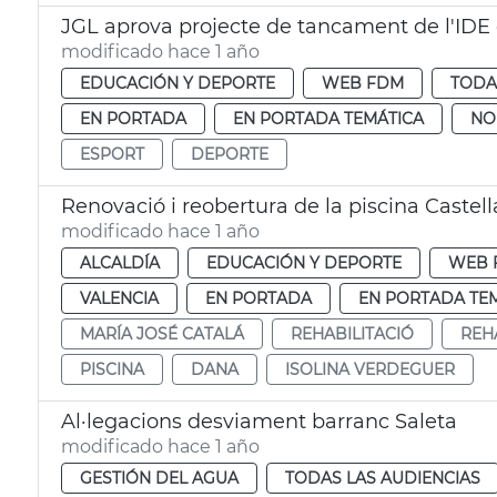
JGL aprova projecte de tancament de l'IDE d
modificado hace 1 año
EDUCACIÓN Y DEPORTE
WEB FDM
TODA
EN PORTADA
EN PORTADA TEMÁTICA
NO
ESPORT
DEPORTE
Renovació i reobertura de la piscina Castel
modificado hace 1 año
ALCALDÍA
EDUCACIÓN Y DEPORTE
WEB 
VALENCIA
EN PORTADA
EN PORTADA TE
MARÍA JOSÉ CATALÁ
REHABILITACIÓ
REH
PISCINA
DANA
ISOLINA VERDEGUER
Al·legacions desviament barranc Saleta
modificado hace 1 año
GESTIÓN DEL AGUA
TODAS LAS AUDIENCIAS