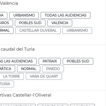
 València
DA
URBANISMO
TODAS LAS AUDIENCIAS
GIROS
POBLES SUD
VALENCIA
RMAL
CASTELLAR OLIVERAL
URBANISMO
 caudal del Turia
S LAS AUDIENCIAS
PATRAIX
POBLES SUD
MÁTICA
NORMAL
PINEDO
LA TORRE
VARA DE QUART
TURIA
ivas Castellar-l'Oliveral