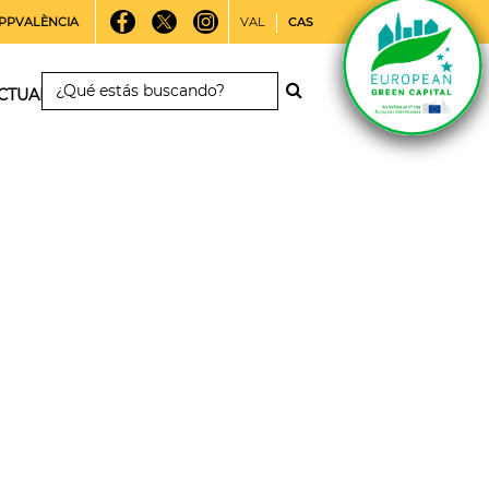
PPVALÈNCIA
VAL
CAS
CTUALIDAD