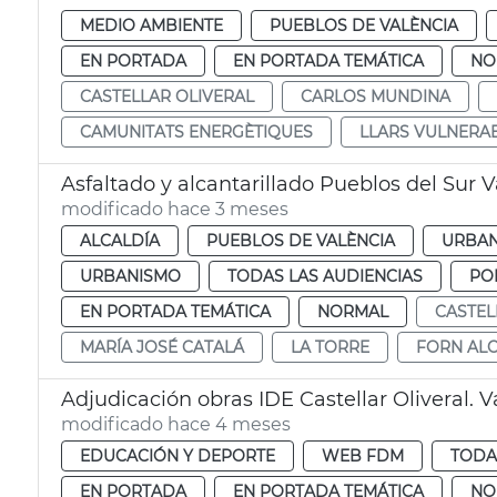
MEDIO AMBIENTE
PUEBLOS DE VALÈNCIA
EN PORTADA
EN PORTADA TEMÁTICA
NO
CASTELLAR OLIVERAL
CARLOS MUNDINA
CAMUNITATS ENERGÈTIQUES
LLARS VULNERA
Asfaltado y alcantarillado Pueblos del Sur 
modificado hace 3 meses
ALCALDÍA
PUEBLOS DE VALÈNCIA
URBAN
URBANISMO
TODAS LAS AUDIENCIAS
PO
EN PORTADA TEMÁTICA
NORMAL
CASTEL
MARÍA JOSÉ CATALÁ
LA TORRE
FORN AL
Adjudicación obras IDE Castellar Oliveral. V
modificado hace 4 meses
EDUCACIÓN Y DEPORTE
WEB FDM
TODA
EN PORTADA
EN PORTADA TEMÁTICA
NO