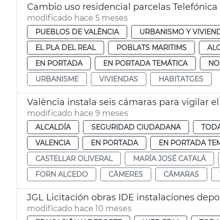
Cambio uso residencial parcelas Telefónica
modificado hace 5 meses
PUEBLOS DE VALÈNCIA
URBANISMO Y VIVIEN
EL PLA DEL REAL
POBLATS MARITIMS
AL
EN PORTADA
EN PORTADA TEMÁTICA
NO
URBANISME
VIVIENDAS
HABITATGES
València instala seis cámaras para vigilar el
modificado hace 9 meses
ALCALDÍA
SEGURIDAD CIUDADANA
TODA
VALENCIA
EN PORTADA
EN PORTADA TE
CASTELLAR OLIVERAL
MARÍA JOSÉ CATALÁ
FORN ALCEDO
CÀMERES
CÁMARAS
JGL Licitación obras IDE instalaciones deport
modificado hace 10 meses