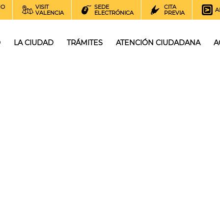
NO
VISIT
SEDE
CITA
A
VALENCIA
ELECTRÓNICA
PREVIA
O
LA CIUDAD
TRÁMITES
ATENCIÓN CIUDADANA
A