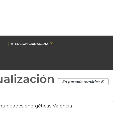
ATENCIÓN CIUDADANA
ualización
En portada temática
omunidades energéticas València