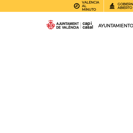
VALENCIA
GOBIER
AL
ABIERTO
MINUTO
AYUNTAMIENT