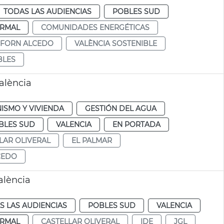
TODAS LAS AUDIENCIAS
POBLES SUD
RMAL
COMUNIDADES ENERGÉTICAS
FORN ALCEDO
VALÈNCIA SOSTENIBLE
BLES
València
ISMO Y VIVIENDA
GESTIÓN DEL AGUA
BLES SUD
VALENCIA
EN PORTADA
LAR OLIVERAL
EL PALMAR
CEDO
alència
S LAS AUDIENCIAS
POBLES SUD
VALENCIA
RMAL
CASTELLAR OLIVERAL
IDE
JGL