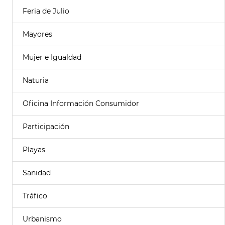
Feria de Julio
Mayores
Mujer e Igualdad
Naturia
Oficina Información Consumidor
Participación
Playas
Sanidad
Tráfico
Urbanismo