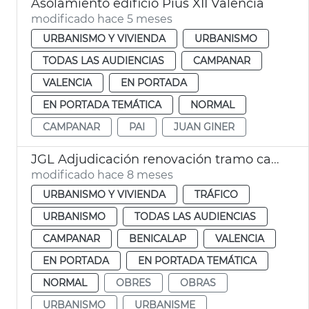
Asolamiento edificio Pius XII València
modificado hace 5 meses
URBANISMO Y VIVIENDA
URBANISMO
TODAS LAS AUDIENCIAS
CAMPANAR
VALENCIA
EN PORTADA
EN PORTADA TEMÁTICA
NORMAL
CAMPANAR
PAI
JUAN GINER
JGL Adjudicación renovación tramo calzada las Cortes Valencianas
modificado hace 8 meses
URBANISMO Y VIVIENDA
TRÁFICO
URBANISMO
TODAS LAS AUDIENCIAS
CAMPANAR
BENICALAP
VALENCIA
EN PORTADA
EN PORTADA TEMÁTICA
NORMAL
OBRES
OBRAS
URBANISMO
URBANISME