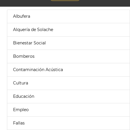
Albufera
Alquería de Solache
Bienestar Social
Bomberos
Contaminación Acústica
Cultura
Educación
Empleo
Fallas