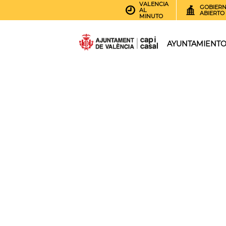
VALENCIA
GOBIER
AL
ABIERTO
MINUTO
AYUNTAMIENT