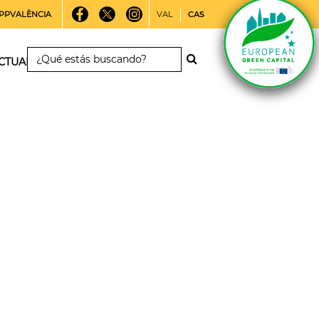
PPVALÈNCIA
VAL
CAS
CTUALIDAD