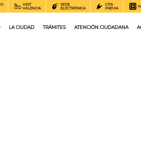
NO
VISIT
SEDE
CITA
A
VALENCIA
ELECTRÓNICA
PREVIA
O
LA CIUDAD
TRÁMITES
ATENCIÓN CIUDADANA
A