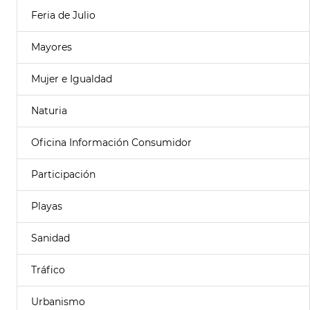
Feria de Julio
Mayores
Mujer e Igualdad
Naturia
Oficina Información Consumidor
Participación
Playas
Sanidad
Tráfico
Urbanismo