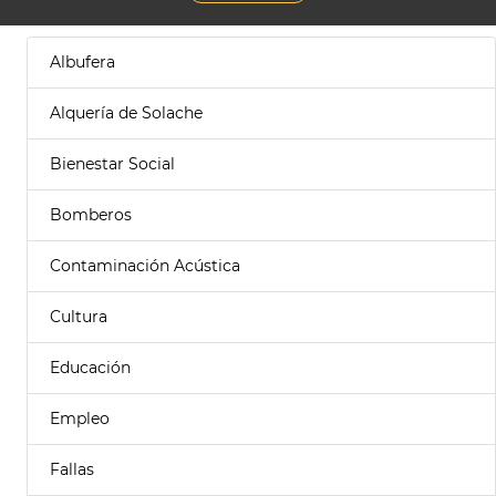
Albufera
Alquería de Solache
Bienestar Social
Bomberos
Contaminación Acústica
Cultura
Educación
Empleo
Fallas