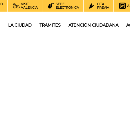
NO
VISIT
SEDE
CITA
A
VALENCIA
ELECTRÓNICA
PREVIA
O
LA CIUDAD
TRÁMITES
ATENCIÓN CIUDADANA
A