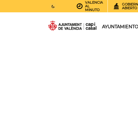
VALENCIA
GOBIER
AL
ABIERTO
MINUTO
26
AEMET.GRADOS
AYUNTAMIENT