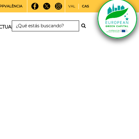
PPVALÈNCIA
VAL
CAS
CTUALIDAD