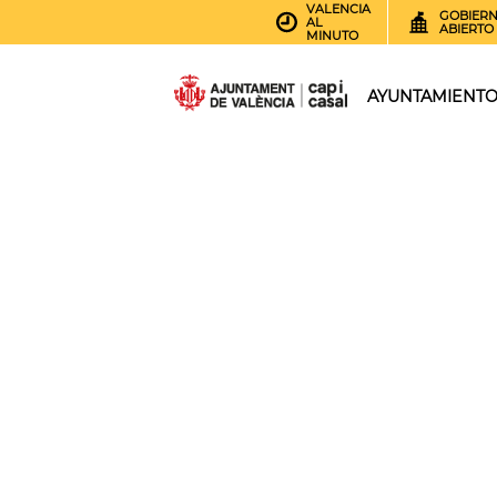
VALENCIA
GOBIER
AL
ABIERTO
MINUTO
AYUNTAMIENT