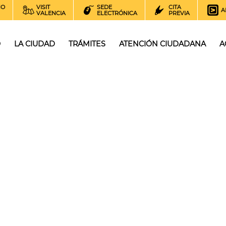
NO
VISIT
SEDE
CITA
A
VALENCIA
ELECTRÓNICA
PREVIA
O
LA CIUDAD
TRÁMITES
ATENCIÓN CIUDADANA
A