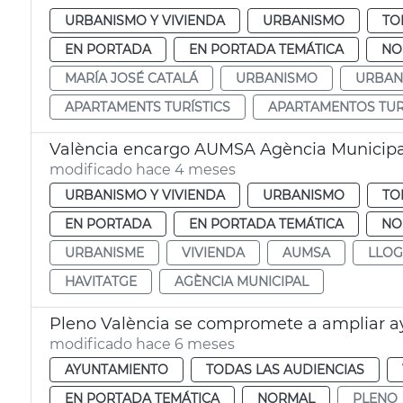
URBANISMO Y VIVIENDA
URBANISMO
TO
EN PORTADA
EN PORTADA TEMÁTICA
NO
MARÍA JOSÉ CATALÁ
URBANISMO
URBAN
APARTAMENTS TURÍSTICS
APARTAMENTOS TUR
València encargo AUMSA Agència Municipa
modificado hace 4 meses
URBANISMO Y VIVIENDA
URBANISMO
TO
EN PORTADA
EN PORTADA TEMÁTICA
NO
URBANISME
VIVIENDA
AUMSA
LLO
HAVITATGE
AGÈNCIA MUNICIPAL
Pleno València se compromete a ampliar ay
modificado hace 6 meses
AYUNTAMIENTO
TODAS LAS AUDIENCIAS
EN PORTADA TEMÁTICA
NORMAL
PLENO