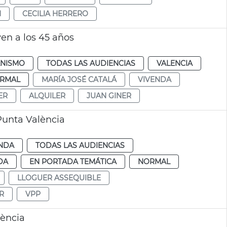
N
CECILIA HERRERO
ven a los 45 años
NISMO
TODAS LAS AUDIENCIAS
VALENCIA
RMAL
MARÍA JOSÉ CATALÁ
VIVENDA
ER
ALQUILER
JUAN GINER
Punta València
ENDA
TODAS LAS AUDIENCIAS
DA
EN PORTADA TEMÁTICA
NORMAL
LLOGUER ASSEQUIBLE
R
VPP
lència