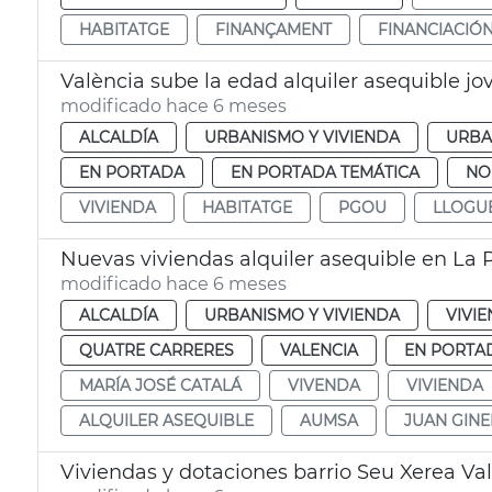
HABITATGE
FINANÇAMENT
FINANCIACIÓ
València sube la edad alquiler asequible jo
modificado hace 6 meses
ALCALDÍA
URBANISMO Y VIVIENDA
URBA
EN PORTADA
EN PORTADA TEMÁTICA
NO
VIVIENDA
HABITATGE
PGOU
LLOGU
Nuevas viviendas alquiler asequible en La 
modificado hace 6 meses
ALCALDÍA
URBANISMO Y VIVIENDA
VIVI
QUATRE CARRERES
VALENCIA
EN PORTA
MARÍA JOSÉ CATALÁ
VIVENDA
VIVIENDA
ALQUILER ASEQUIBLE
AUMSA
JUAN GINE
Viviendas y dotaciones barrio Seu Xerea Va