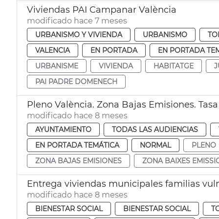
Viviendas PAI Campanar València
modificado hace 7 meses
URBANISMO Y VIVIENDA
URBANISMO
TO
VALENCIA
EN PORTADA
EN PORTADA TE
URBANISME
VIVIENDA
HABITATGE
J
PAI PADRE DOMENECH
Pleno València. Zona Bajas Emisiones. Tasa 
modificado hace 8 meses
AYUNTAMIENTO
TODAS LAS AUDIENCIAS
EN PORTADA TEMÁTICA
NORMAL
PLENO
ZONA BAJAS EMISIONES
ZONA BAIXES EMISSI
Entrega viviendas municipales familias vul
modificado hace 8 meses
BIENESTAR SOCIAL
BIENESTAR SOCIAL
T