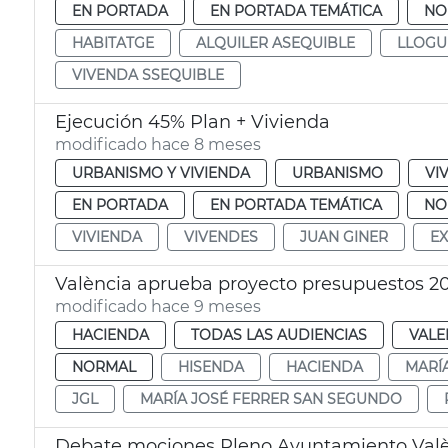
EN PORTADA
EN PORTADA TEMÁTICA
NO
HABITATGE
ALQUILER ASEQUIBLE
LLOGU
VIVENDA SSEQUIBLE
Ejecución 45% Plan + Vivienda
modificado hace 8 meses
URBANISMO Y VIVIENDA
URBANISMO
VI
EN PORTADA
EN PORTADA TEMÁTICA
NO
VIVIENDA
VIVENDES
JUAN GINER
E
València aprueba proyecto presupuestos 2
modificado hace 9 meses
HACIENDA
TODAS LAS AUDIENCIAS
VALE
NORMAL
HISENDA
HACIENDA
MARÍ
JGL
MARÍA JOSÉ FERRER SAN SEGUNDO
Debate mociones Pleno Ayuntamiento Val