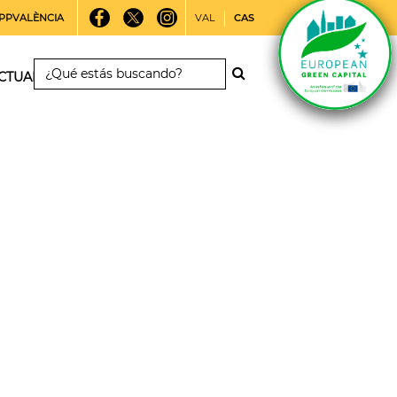
PPVALÈNCIA
VAL
CAS
CTUALIDAD