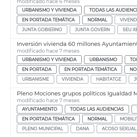
modificado hace 6 meses
URBANISMO Y VIVIENDA
TODAS LAS AUDIENC
EN PORTADA TEMÁTICA
NORMAL
VIVEN
JUNTA GOBIERNO
JUNTA GOVERN
SEU X
Inversión vivienda 60 millones Ayuntamien
modificado hace 7 meses
URBANISMO Y VIVIENDA
URBANISMO
TO
EN PORTADA
EN PORTADA TEMÁTICA
NO
URBANISME
VIVIENDA
HABITATGE
J
Pleno Mociones grupos políticos Igualdad 
modificado hace 7 meses
AYUNTAMIENTO
TODAS LAS AUDIENCIAS
EN PORTADA TEMÁTICA
NORMAL
MOBILI
PLENO MUNICIPAL
DANA
ACOSO SEXUAL